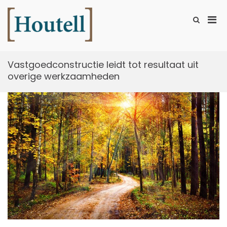
Ga
naar
Prim
Toon
de
zoekformu
Houtell
men
inhoud
voor
mobi
Vastgoedconstructie leidt tot resultaat uit
overige werkzaamheden