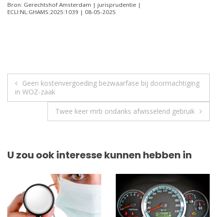
Bron: Gerechtshof Amsterdam | jurisprudentie |
ECLI:NL:GHAMS:2025:1039 | 08-05-2025
Berichtnavigatie
Geen kostenvergoeding bezwaarfase bij doormachtiging
in WOZ-zaak
Twee keer mrb ondanks afwisselend gebruik
U zou ook interesse kunnen hebben in