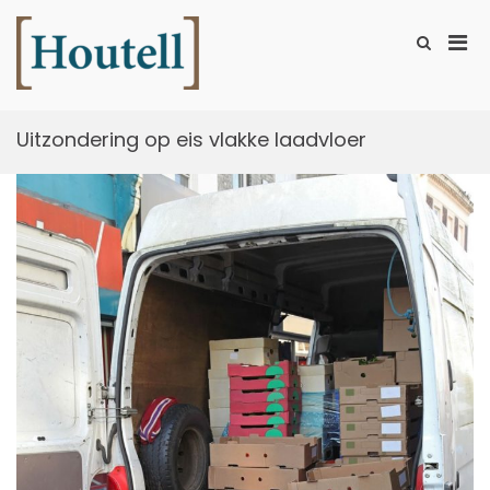
Ga
naar
Prim
Toon
de
zoekformu
Houtell
men
inhoud
voor
mobi
Uitzondering op eis vlakke laadvloer