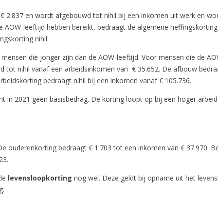
€ 2.837 en wordt afgebouwd tot nihil bij een inkomen uit werk en w
e AOW-leeftijd hebben bereikt, bedraagt de algemene heffingskortin
gskorting nihil.
mensen die jonger zijn dan de AOW-leeftijd. Voor mensen die de AOW-
d tot nihil vanaf een arbeidsinkomen van € 35.652. De afbouw bedr
idskorting bedraagt nihil bij een inkomen vanaf € 105.736.
nt in 2021 geen basisbedrag. De korting loopt op bij een hoger arb
e ouderenkorting bedraagt € 1.703 tot een inkomen van € 37.970. 
23.
 de
levensloopkorting
nog wel. Deze geldt bij opname uit het levens
g.