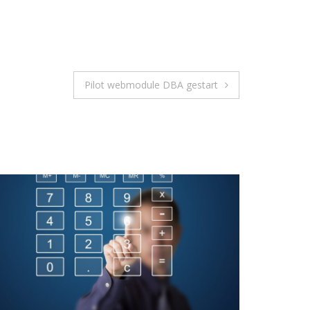
Pilot webmodule DBA gestart