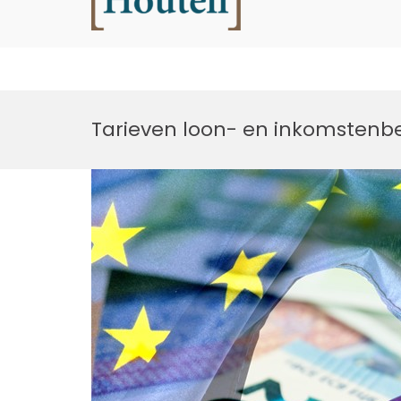
Houtell
Ga
naar
Tarieven loon- en inkomstenbe
de
inhoud