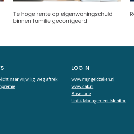
Te hoge rente op eigenwoningschuld
R
binnen familie gecorrigeerd
WS
LOG IN
licht naar vrijwillig: weg aftrek
www.mijngeldzaken.nl
npremie
www.dak.nl
Basecone
Unit4 Management Monitor