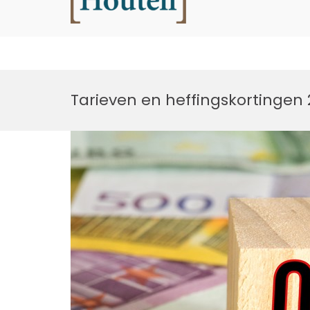
Houtell
Ga
naar
Tarieven en heffingskortingen
de
inhoud