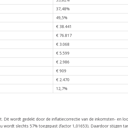
37,48%
49,5%
€ 38.441
€ 76.817
€ 3.068
€ 5.599
€ 2.986
€ 909
€ 2.470
12,7%
apt. Dit wordt gedekt door de inflatiecorrectie van de inkomsten- en 
nu wordt slechts 57% toegepast (factor 1,01653). Daardoor stijgen tar