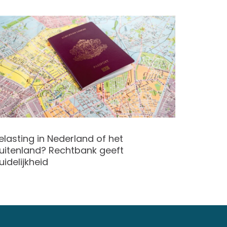
elasting in Nederland of het
Uitleg c
uitenland? Rechtbank geeft
uidelijkheid