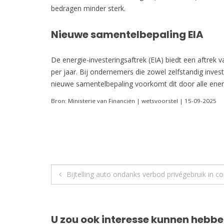
bedragen minder sterk.
Nieuwe samentelbepaling EIA
De energie-investeringsaftrek (EIA) biedt een aftrek
per jaar. Bij ondernemers die zowel zelfstandig inv
nieuwe samentelbepaling voorkomt dit door alle energi
Bron: Ministerie van Financiën | wetsvoorstel | 15-09-2025
Berichtnavigatie
Bijtelling auto ondanks verbod privégebruik in co
U zou ook interesse kunnen hebbe