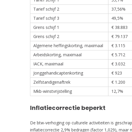
Tarief schijf 2
37,56%
Tarief schijf 3
49,5%
Grens schijf 1
€ 38.883
Grens schijf 2
€ 79.137
Algemene heffingskorting, maximaal
€ 3.115
Arbeidskorting, maximaal
€ 5.712
IACK, maximaal
€ 3.032
Jonggehandicaptenkorting
€ 923
Zelfstandigenaftrek
€ 1.200
Mkb-winstvrijstelling
12,7%
Inflatiecorrectie beperkt
De btw-verhoging op culturele activiteiten is geschr
inflatiecorrectie 2,9% bedragen (factor 1,029), maar 