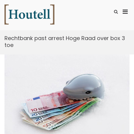
Ga
naar
Prim
Toon
de
zoekformu
Houtell
men
inhoud
voor
mobi
Rechtbank past arrest Hoge Raad over box 3
toe