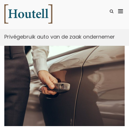
Ga
naar
Prim
Toon
de
zoekformu
Houtell
men
inhoud
voor
mobi
Privégebruik auto van de zaak ondernemer