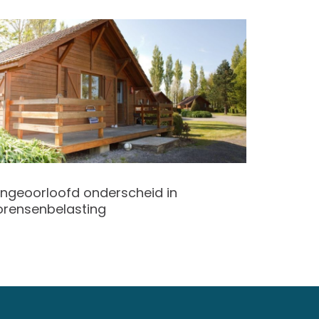
ngeoorloofd onderscheid in
Subsidi
orensenbelasting
verduu