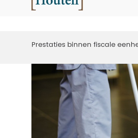
Houtell
Ga
naar
Prestaties binnen fiscale eenh
de
inhoud