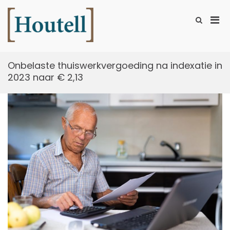
Ga
naar
Prim
Toon
de
zoekformu
Houtell
men
inhoud
voor
mobi
Onbelaste thuiswerkvergoeding na indexatie in
2023 naar € 2,13