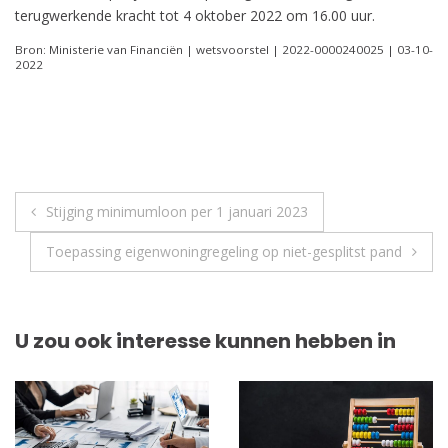
terugwerkende kracht tot 4 oktober 2022 om 16.00 uur.
Bron: Ministerie van Financiën | wetsvoorstel | 2022-0000240025 | 03-10-
2022
Berichtnavigatie
Stijging minimumloon per 1 januari 2023
Toepassing eigenwoningregeling op niet-gesplitst pand
U zou ook interesse kunnen hebben in