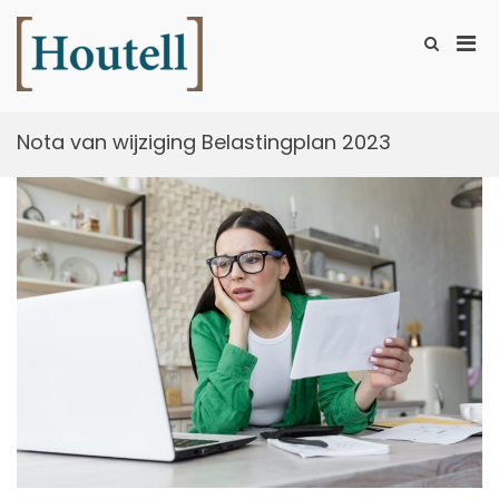
Ga
naar
Prim
Toon
de
zoekformu
Houtell
men
inhoud
voor
mobi
Nota van wijziging Belastingplan 2023