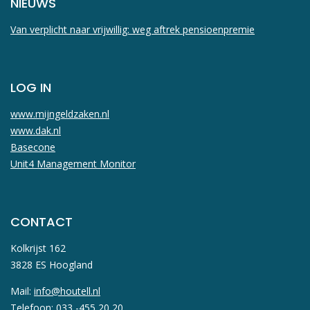
NIEUWS
Van verplicht naar vrijwillig: weg aftrek pensioenpremie
LOG IN
www.mijngeldzaken.nl
www.dak.nl
Basecone
Unit4 Management Monitor
CONTACT
Kolkrijst 162
3828 ES Hoogland
Mail:
info@houtell.nl
Telefoon: 033 -455 20 20