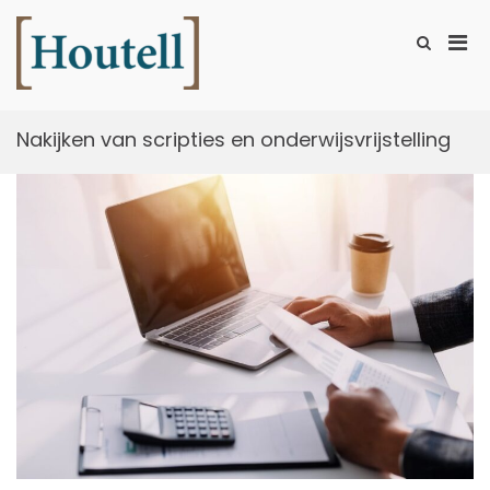
Ga
naar
Prim
Toon
de
zoekformu
Houtell
men
inhoud
voor
mobi
Nakijken van scripties en onderwijsvrijstelling