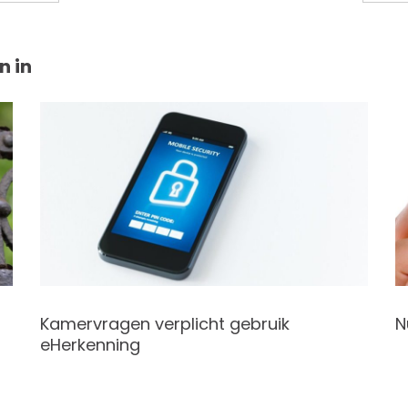
n in
Kamervragen verplicht gebruik
N
eHerkenning