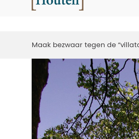
Houtell
Ga
naar
Maak bezwaar tegen de “villat
de
inhoud