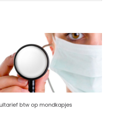
ultarief btw op mondkapjes
STAP-bu