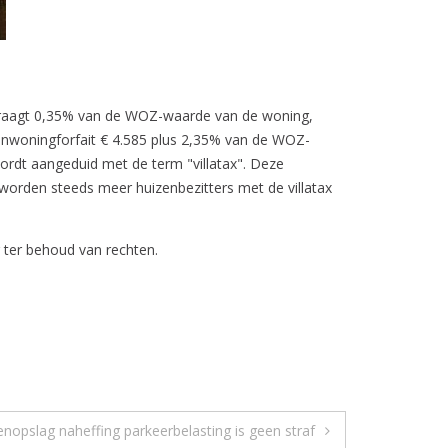
bedraagt 0,35% van de WOZ-waarde van de woning,
genwoningforfait € 4.585 plus 2,35% van de WOZ-
wordt aangeduid met de term "villatax". Deze
worden steeds meer huizenbezitters met de villatax
 ter behoud van rechten.
nopslag naheffing parkeerbelasting is geen straf