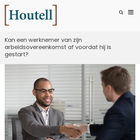
Ga
naar
Prim
Toon
de
zoekformu
Houtell
men
inhoud
voor
mobi
Kan een werknemer van zijn
arbeidsovereenkomst af voordat hij is
gestart?