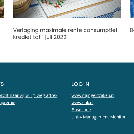
Verlaging maximale rente consumptief
B
krediet tot 1 juli 2022
WS
LOG IN
licht naar vrijwillig: weg aftrek
www.mijngeldzaken.nl
npremie
www.dak.nl
Basecone
Unit4 Management Monitor