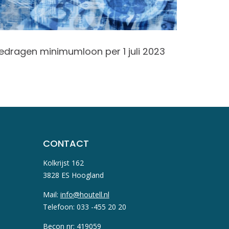
edragen minimumloon per 1 juli 2023
Vergoed
gezien 
CONTACT
Kolkrijst 162
3828 ES Hoogland
Mail:
info@houtell.nl
Telefoon: 033 -455 20 20
Becon nr: 419059