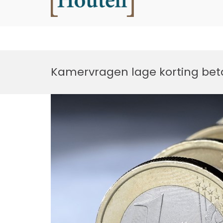
Houtell
Ga
naar
Kamervragen lage korting beta
de
inhoud