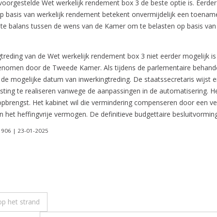
 voorgestelde Wet werkelijk rendement box 3 de beste optie is. Eerder
op basis van werkelijk rendement betekent onvermijdelijk een toenam
uiste balans tussen de wens van de Kamer om te belasten op basis van
gtreding van de Wet werkelijk rendement box 3 niet eerder mogelijk i
ngenomen door de Tweede Kamer. Als tijdens de parlementaire behandel
e mogelijke datum van inwerkingtreding. De staatssecretaris wijst 
ting te realiseren vanwege de aanpassingen in de automatisering. Het
opbrengst. Het kabinet wil die vermindering compenseren door een ve
 het heffingvrije vermogen. De definitieve budgettaire besluitvorming 
21906 | 23-01-2025
op het strand