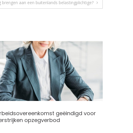
brengen aan een buitenlands belastingplichtige?
Kamerbr
3
rbeidsovereenkomst geëindigd voor
erstrijken opzegverbod