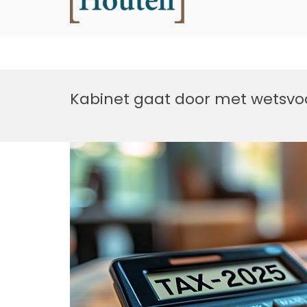
Houtell
Ga
naar
Kabinet gaat door met wetsvoo
de
inhoud