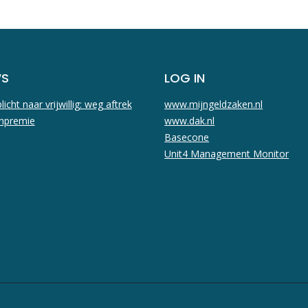
WS
LOG IN
licht naar vrijwillig: weg aftrek
www.mijngeldzaken.nl
npremie
www.dak.nl
Basecone
Unit4 Management Monitor