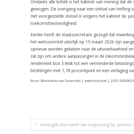
Ondanks alle kritiek is het kabinet van mening dat de
gewogen. De overgang naar een stelsel van heffing 
Het voorgestelde stelsel is volgens het kabinet de j
toekomstbestendigheid.
Eerder heeft de staatssecretaris gezegd dat inwerkin
het wetsvoorstel uiterlijk op 15 maart 2026 zijn aa
opnieuw worden gekeken naar de uitvoerbaarheid en d
zal zijn om andere aanpassingen in de inkomstenbelas
rendement box 3 leidt tot een verminderde belasting
bezittingen met 1,78 procentpunt en een verlaging van
Bron: Ministerie van Financiën | wetsvoorstel | 2025-00000
Berichtnavigatie
Verlaagde btw-tarief van toepassing bij sporten 