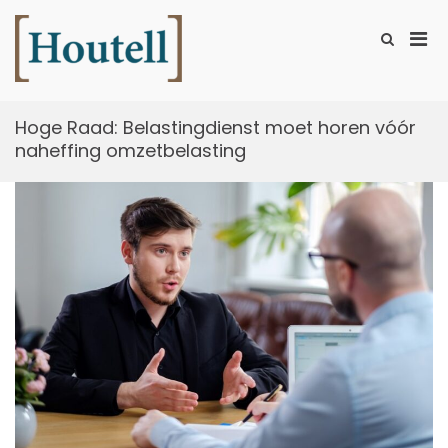
Ga
naar
Prim
Toon
de
zoekformu
Houtell
men
inhoud
voor
mobi
Hoge Raad: Belastingdienst moet horen vóór
naheffing omzetbelasting