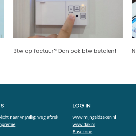
Btw op factuur? Dan ook btw betalen!
N
WS
LOG IN
licht naar vrijwillig: weg aftrek
www.mijngeldzaken.nl
npremie
www.dak.nl
Basecone