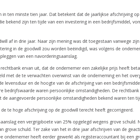
n in ten minste tien jaar. Dat betekent dat de jaarlijkse afschrijvi
 bekend zijn ten tijde van een investering in een bedrijfsmiddel, v
l af in drie jaar. Naar zijn mening was dit toegestaan vanwege zijn 
estering in de goodwill zou worden beëindigd, was volgens de onder
 opleggen van een navorderingsaanslag.
 rechtbank ervan uit, dat de ondernemer een zakelijke prijs heeft b
d hield met de te verwachten overwinst van de onderneming en het ov
 de levensduur en de hoogte van de afschrijving van een bedrijfsm
gere bedrijfswaarde waren persoonlijke omstandigheden. De rechtban
mdat de aangevoerde persoonlijke omstandigheden bekend waren ten tij
de te hoge afschrijving op de goodwill terecht heeft gecorrigeerd.
gsaanslag een vergrijpboete van 25% opgelegd wegens grove schuld. N
n grove schuld. Ter zake van het in drie jaar afschrijven van de gea
 De ondernemer heeft eerder gewerkt als registeraccountant bij een g