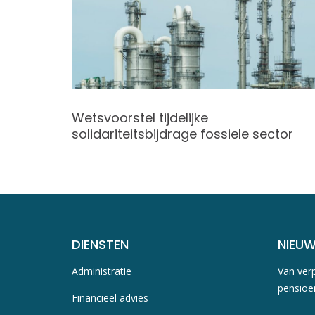
nuari
Wetsvoorstel tijdelijke
solidariteitsbijdrage fossiele sector
DIENSTEN
NIEU
Administratie
Van verp
pensioe
Financieel advies