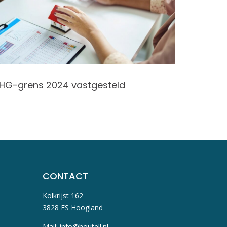
HG-grens 2024 vastgesteld
30%-reg
CONTACT
Kolkrijst 162
3828 ES Hoogland
Mail:
info@houtell.nl