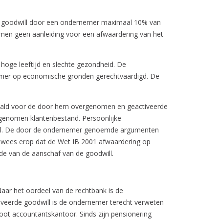
ng op goodwill door een ondernemer maximaal 10% van
ormen geen aanleiding voor een afwaardering van het
hoge leeftijd en slechte gezondheid. De
nemer op economische gronden gerechtvaardigd. De
etaald voor de door hem overgenomen en geactiveerde
ergenomen klantenbestand. Persoonlijke
iddel. De door de ondernemer genoemde argumenten
k wees erop dat de Wet IB 2001 afwaardering op
de van de aanschaf van de goodwill.
aar het oordeel van de rechtbank is de
ctiveerde goodwill is de ondernemer terecht verweten
root accountantskantoor. Sinds zijn pensionering