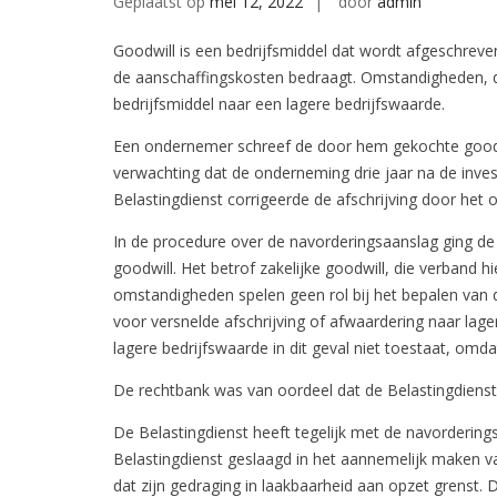
Geplaatst op
mei 12, 2022
door
admin
Goodwill is een bedrijfsmiddel dat wordt afgeschreve
de aanschaffingskosten bedraagt. Omstandigheden, die
bedrijfsmiddel naar een lagere bedrijfswaarde.
Een ondernemer schreef de door hem gekochte goodwil
verwachting dat de onderneming drie jaar na de inv
Belastingdienst corrigeerde de afschrijving door het
In de procedure over de navorderingsaanslag ging de
goodwill. Het betrof zakelijke goodwill, die verban
omstandigheden spelen geen rol bij het bepalen van
voor versnelde afschrijving of afwaardering naar la
lagere bedrijfswaarde in dit geval niet toestaat, o
De rechtbank was van oordeel dat de Belastingdienst 
De Belastingdienst heeft tegelijk met de navorderin
Belastingdienst geslaagd in het aannemelijk maken va
dat zijn gedraging in laakbaarheid aan opzet grenst.