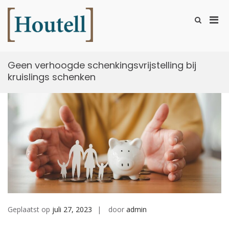
Ga
naar
Prim
Toon
de
zoekformu
Houtell
men
inhoud
voor
mobi
Geen verhoogde schenkingsvrijstelling bij
kruislings schenken
Geplaatst op
juli 27, 2023
door
admin