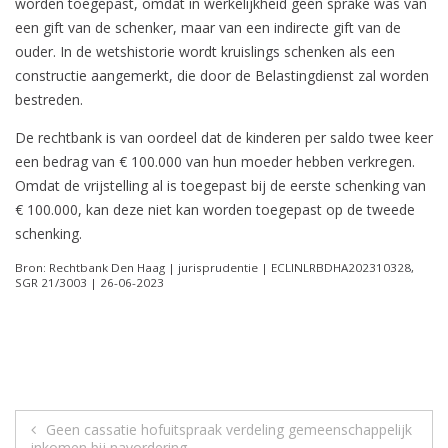
worden toegepast, omdat in werkelijkheid geen sprake was van
een gift van de schenker, maar van een indirecte gift van de
ouder. In de wetshistorie wordt kruislings schenken als een
constructie aangemerkt, die door de Belastingdienst zal worden
bestreden.
De rechtbank is van oordeel dat de kinderen per saldo twee keer
een bedrag van € 100.000 van hun moeder hebben verkregen.
Omdat de vrijstelling al is toegepast bij de eerste schenking van
€ 100.000, kan deze niet kan worden toegepast op de tweede
schenking.
Bron: Rechtbank Den Haag | jurisprudentie | ECLINLRBDHA202310328,
SGR 21/3003 | 26-06-2023
Berichtnavigatie
Geen cassatie hofuitspraak verdeling gemeenschappelijk
inkomen bij navordering