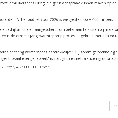
n grootverbruikersaansluiting, die geen aanspraak kunnen maken op
voor de EIA. Het budget voor 2026 is vastgesteld op € 460 miljoen.
kele bedrijfsmiddelen aangescherpt om beter aan te sluiten bij markt
n is de omschrijving ‘warmtepomp proces’ uitgebreid met een ex
etbalancering wordt steeds aantrekkelijker. Bij sommige technologieën
igent lokaal energienetwerk' (smart grid) en netbalancering door actiev
urant 2024, nr 41718 | 19-12-2024
Te