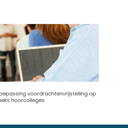
oepassing voordrachtenvrijstelling op
Geen be
eeks hoorcolleges
geregis