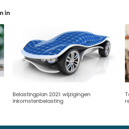
n in
Belastingplan 2021: wijzigingen
T
inkomstenbelasting
r