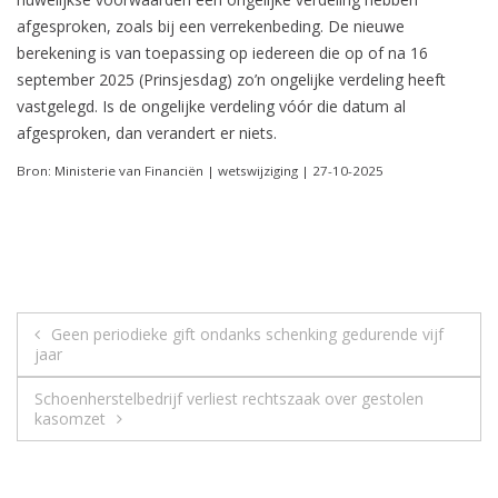
afgesproken, zoals bij een verrekenbeding. De nieuwe
berekening is van toepassing op iedereen die op of na 16
september 2025 (Prinsjesdag) zo’n ongelijke verdeling heeft
vastgelegd. Is de ongelijke verdeling vóór die datum al
afgesproken, dan verandert er niets.
Bron: Ministerie van Financiën | wetswijziging | 27-10-2025
Berichtnavigatie
Geen periodieke gift ondanks schenking gedurende vijf
jaar
Schoenherstelbedrijf verliest rechtszaak over gestolen
kasomzet