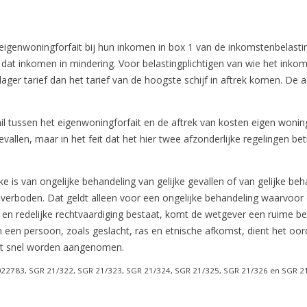
t eigenwoningforfait bij hun inkomen in box 1 van de inkomstenbelast
t inkomen in mindering. Voor belastingplichtigen van wie het inkomen 
ager tarief dan het tarief van de hoogste schijf in aftrek komen. De 
il tussen het eigenwoningforfait en de aftrek van kosten eigen woning
gevallen, maar in het feit dat het hier twee afzonderlijke regelingen b
 is van ongelijke behandeling van gelijke gevallen of van gelijke beh
 verboden. Dat geldt alleen voor een ongelijke behandeling waarvoor 
en redelijke rechtvaardiging bestaat, komt de wetgever een ruime beo
en persoon, zoals geslacht, ras en etnische afkomst, dient het oord
niet snel worden aangenomen.
22783, SGR 21/322, SGR 21/323, SGR 21/324, SGR 21/325, SGR 21/326 en SGR 2