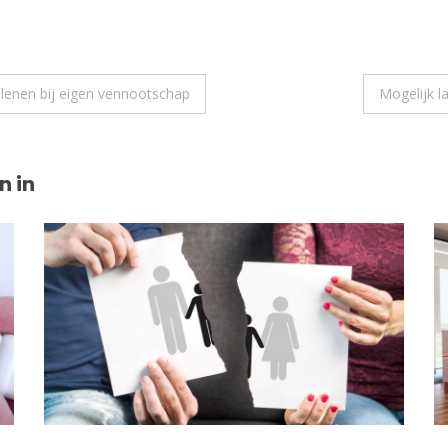
 lenen bij eigen vennootschap
Mogelijk l
n in