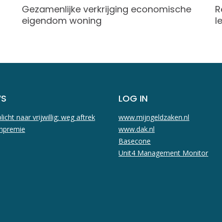
Gezamenlijke verkrijging economische
R
eigendom woning
l
WS
LOG IN
licht naar vrijwillig: weg aftrek
www.mijngeldzaken.nl
npremie
www.dak.nl
Basecone
Unit4 Management Monitor