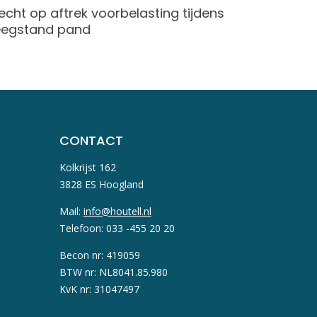
echt op aftrek voorbelasting tijdens
Voorste
eegstand pand
CONTACT
Kolkrijst 162
3828 ES Hoogland
Mail:
info@houtell.nl
Telefoon: 033 -455 20 20
Becon nr: 419059
BTW nr: NL8041.85.980
KvK nr: 31047497