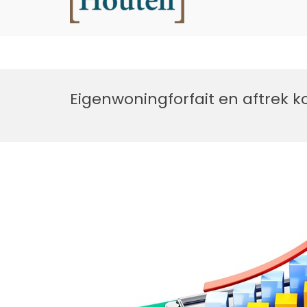
Houtell
Ga
naar
Eigenwoningforfait en aftrek 
de
inhoud