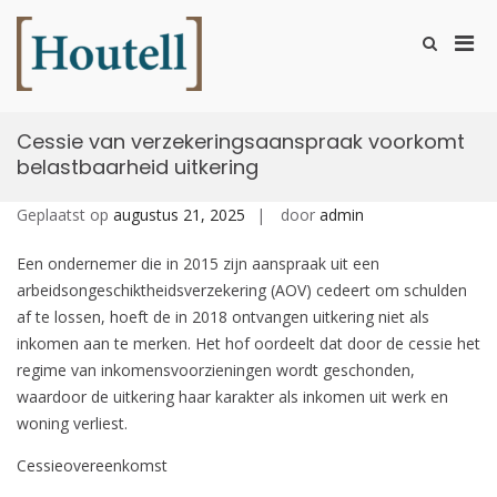
Ga
naar
Prim
Toon
de
zoekformu
Houtell
men
inhoud
voor
mobi
Cessie van verzekeringsaanspraak voorkomt
belastbaarheid uitkering
Geplaatst op
augustus 21, 2025
door
admin
Een ondernemer die in 2015 zijn aanspraak uit een
arbeidsongeschiktheidsverzekering (AOV) cedeert om schulden
af te lossen, hoeft de in 2018 ontvangen uitkering niet als
inkomen aan te merken. Het hof oordeelt dat door de cessie het
regime van inkomensvoorzieningen wordt geschonden,
waardoor de uitkering haar karakter als inkomen uit werk en
woning verliest.
Cessieovereenkomst