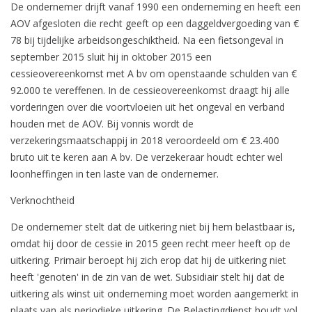
De ondernemer drijft vanaf 1990 een onderneming en heeft een
AOV afgesloten die recht geeft op een daggeldvergoeding van €
78 bij tijdelijke arbeidsongeschiktheid. Na een fietsongeval in
september 2015 sluit hij in oktober 2015 een
cessieovereenkomst met A bv om openstaande schulden van €
92.000 te vereffenen. In de cessieovereenkomst draagt hij alle
vorderingen over die voortvloeien uit het ongeval en verband
houden met de AOV. Bij vonnis wordt de
verzekeringsmaatschappij in 2018 veroordeeld om € 23.400
bruto uit te keren aan A bv. De verzekeraar houdt echter wel
loonheffingen in ten laste van de ondernemer.
Verknochtheid
De ondernemer stelt dat de uitkering niet bij hem belastbaar is,
omdat hij door de cessie in 2015 geen recht meer heeft op de
uitkering. Primair beroept hij zich erop dat hij de uitkering niet
heeft 'genoten' in de zin van de wet. Subsidiair stelt hij dat de
uitkering als winst uit onderneming moet worden aangemerkt in
plaats van als periodieke uitkering. De Belastingdienst houdt vol