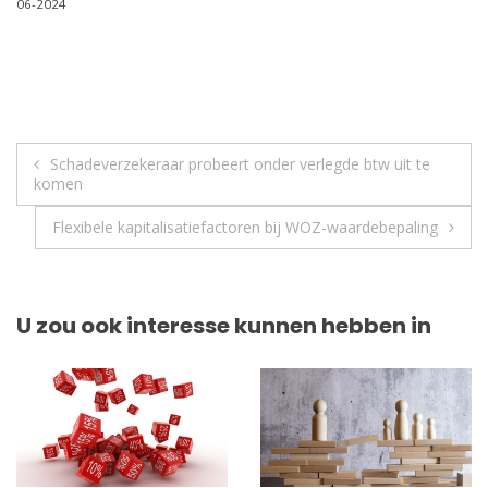
06-2024
Berichtnavigatie
Schadeverzekeraar probeert onder verlegde btw uit te
komen
Flexibele kapitalisatiefactoren bij WOZ-waardebepaling
U zou ook interesse kunnen hebben in