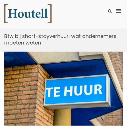
Ga
naar
Prim
Toon
de
zoekformu
Houtell
men
inhoud
voor
mobi
Btw bij short-stayverhuur: wat ondernemers
moeten weten