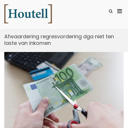
Ga
naar
Prim
Toon
de
zoekformu
Houtell
men
inhoud
voor
mobi
Afwaardering regresvordering dga niet ten
laste van inkomen