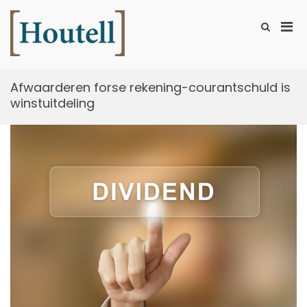
Ga
naar
Prim
Toon
de
zoekformu
Houtell
men
inhoud
voor
mobi
Afwaarderen forse rekening-courantschuld is
winstuitdeling