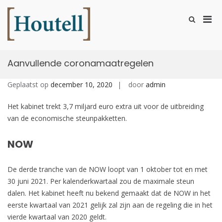
Ga
naar
Prim
Toon
de
zoekformu
Houtell
men
inhoud
voor
mobi
Aanvullende coronamaatregelen
Geplaatst op
december 10, 2020
door
admin
Het kabinet trekt 3,7 miljard euro extra uit voor de uitbreiding
van de economische steunpakketten.
NOW
De derde tranche van de NOW loopt van 1 oktober tot en met
30 juni 2021. Per kalenderkwartaal zou de maximale steun
dalen. Het kabinet heeft nu bekend gemaakt dat de NOW in het
eerste kwartaal van 2021 gelijk zal zijn aan de regeling die in het
vierde kwartaal van 2020 geldt.