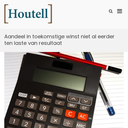
Ga
naar
Prim
Toon
de
zoekformu
Houtell
men
inhoud
voor
mobi
Aandeel in toekomstige winst niet al eerder
ten laste van resultaat