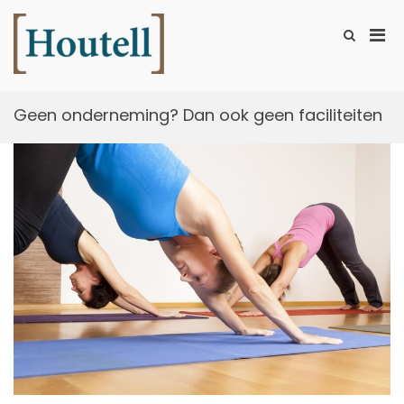
Ga
naar
Prim
Toon
de
zoekformu
Houtell
men
inhoud
voor
mobi
Geen onderneming? Dan ook geen faciliteiten